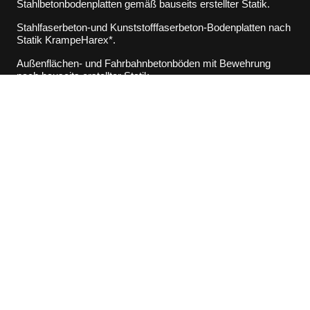
Stahlbetonbodenplatten gemäß bauseits erstellter Statik.
Stahlfaserbeton-und Kunststofffaserbeton-Bodenplatten nach
Statik KrampeHarex*.
Außenflächen- und Fahrbahnbetonböden mit Bewehrung
nach bauseits erstellter Statik.
Ebenheiten gemäß DIN 18202 Tabelle 3, Zeile 3 und DIN
15185, Tabelle 1 und 2.
Angebote ab Oberkante Grobplanum mit Feinplanum,
Sauberkeitsschicht, Perimeterdämmung, Gleitfolien,
Bewehrung, Fugenprofile, Betonboden,
Oberflächenvergütung, Glätten, Curing, Fugenschneiden und
Fugenverguss von Rand- und Sollbruchfugen.
​Konstruktive Kombi- und Mindestbewehrung
gemäß bauseits erstellter Statik, auf Wunsch mit
Alternative.
Bewehrung/ Stahlfaser-/Kunststofffaser-
Kombination von KrampeHarex*.